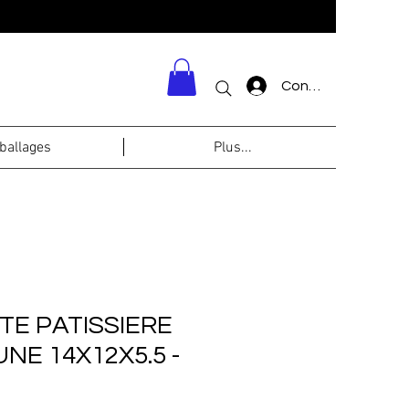
Connexion
allages
Plus...
TE PATISSIERE
NE 14X12X5.5 -
0