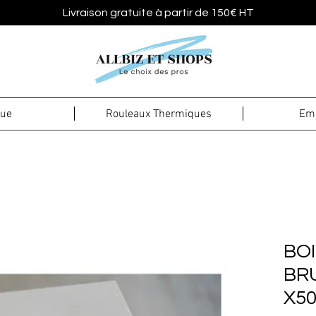
Livraison gratuite à partir de 150€ HT
que
Rouleaux Thermiques
Emb
BOI
BRU
X5