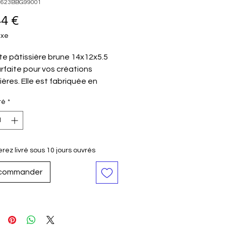
24623BBG99001
Prix
44 €
axe
te pâtissière brune 14x12x5.5
rfaite pour vos créations
ières. Elle est fabriquée en
 et est disponible en carton
té
*
La boîte est solide et Convient
tement pour les pâtissiers. Avec
mensions de 14x12x5,5 cm, elle
éale pour les gâteaux et les
rez livré sous 10 jours ouvrés
.
commander
ur
brun
sions
14x12x5,5 cm
iau
Carton
e fabrication
France