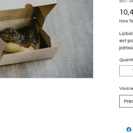
SKU : 
10,
Hors T
La boî
est pa
pâtiss
France
Quanti
brun. 
parfai
ses di
est id
Vous se
tartes
Pré
Coule
Dimen
Matér
Pays d