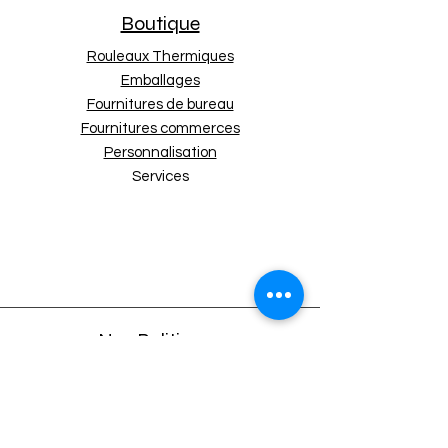
Diamètre du mandrin
12 mm
Boutique
Nombre de bobines
50
par carton
Rouleaux Thermiques
Emballages
Fournitures de bureau
Fournitures commerces
Personnalisation
Services
Nos Politiques
Expédition et retours
Politique de boutique
Moyens de paiement
Politique de cookies