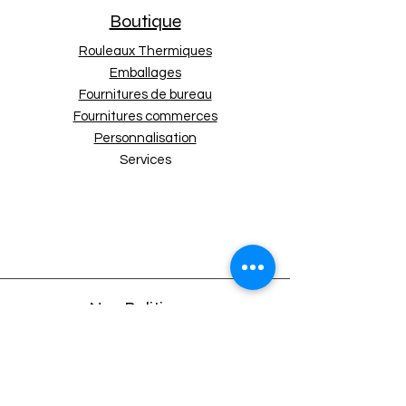
Largeur de
57mm
Boutique
rouleau
Diamètre
40mm
Rouleaux Thermiques
Diamètre du
12mm
Emballages
mandrin
Fournitures de bureau
Longueur de
18m
Fournitures commerces
chaque rouleau
Personnalisation
Nombre de
50
Services
rouleaux par
carton
Nos Politiques
Expédition et retours
Politique de boutique
Moyens de paiement
Politique de cookies