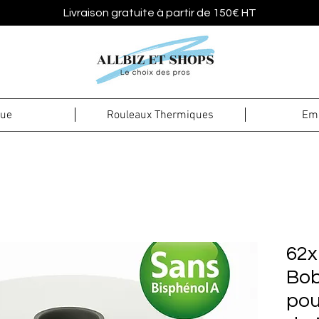
Livraison gratuite à partir de 150€ HT
que
Rouleaux Thermiques
Emb
62x
Bob
pou