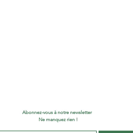
bobine
permet
et éc
Large
roule
Diamè
roule
Diamè
mandr
Longu
bobin
Poids 
Matér
Nombr
Abonnez-vous à notre newsletter 
bobin
 Ne manquez rien !
carto