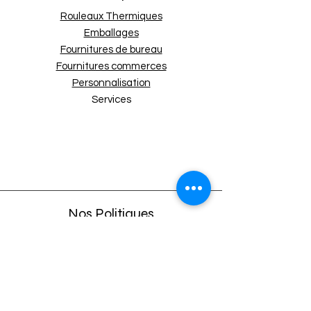
mandrin
Rouleaux Thermiques
Longueur de la
75 mètres
Emballages
bobine
Fournitures de bureau
Grammage du
55 g/m²
Fournitures commerces
papier
Personnalisation
Nombre de bobines
50
Services
par carton
Matériau
Papier thermique
sans BPA
Nos Politiques
Expédition et retours
Politique de boutique
Moyens de paiement
Politique de cookies
Mentions légales