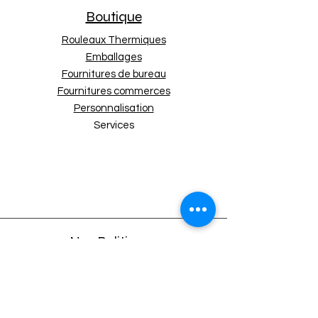
Diamètre du mandrin
12 mm
Boutique
Nombre de bobines
50
par carton
Rouleaux Thermiques
Emballages
Fournitures de bureau
Fournitures commerces
Personnalisation
Services
Nos Politiques
Expédition et retours
Politique de boutique
Moyens de paiement
Politique de cookies