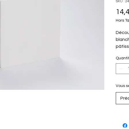
SKU : 2
14,
Hors T
Découv
blanch
pâtiss
les pr
Quanti
et de 
répond
Il est
esthét
Vous se
résist
Pré
Matér
Taille
Poids