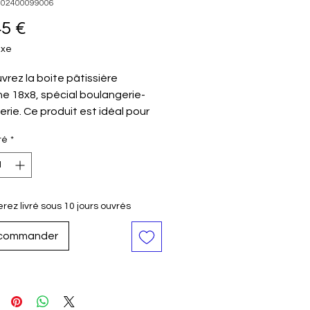
402400099006
Prix
45 €
axe
rez la boite pâtissière
e 18x8, spécial boulangerie-
erie. Ce produit est idéal pour
ofessionnels de la boulangerie
té
*
la pâtisserie. Il est conçu pour
re à leurs besoins spécifiques.
 pratique, fonctionnel et
ique. Il est également très
rez livré sous 10 jours ouvrés
ant et durable.
commander
iau
CARTON FIBRES
VIERGES 250GSM
18x 8 cm
0,4 kg