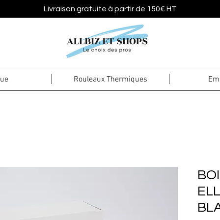
Livraison gratuite à partir de 150€ HT
que
Rouleaux Thermiques
Emb
BOI
ELL
BL