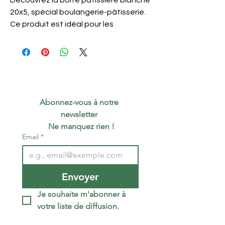
Découvrez la boite pâtissière blanche
20x5, spécial boulangerie-pâtisserie.
Ce produit est idéal pour les
professionnels de la boulangerie et
de la pâtisserie. Il est conçu pour
répondre à leurs besoins spécifiques.
Il est pratique, fonctionnel et
esthétique. Il est également très
résistant et durable.
Abonnez-vous à notre 
newsletter 
Matériau
CARTON FIBRES
 Ne manquez rien !
VIERGES 250GSM
Email
*
Taille
20x 5 cm
Quantité par
50
Envoyer
colis
Pays
France
Je souhaite m'abonner à 
d'origine
votre liste de diffusion.