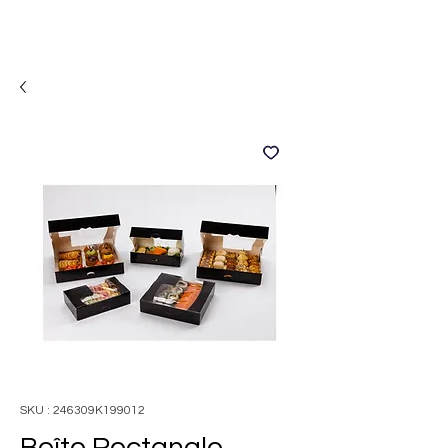
SKU : 246309K199012
Boîte Rectangle