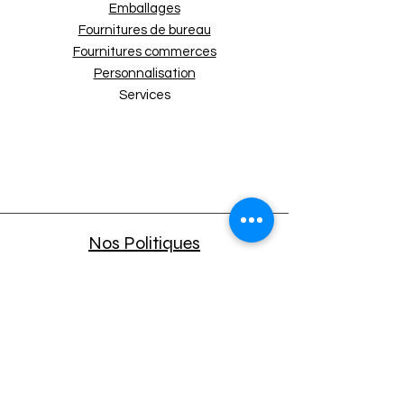
Emballages
Fournitures de bureau
Fournitures commerces
Personnalisation
Services
Nos Politiques
Expédition et retours
Politique de boutique
Moyens de paiement
Politique de cookies
Mentions légales
A propos
CGU APP Mobile