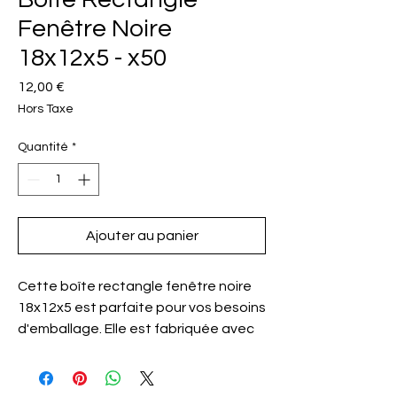
Fenêtre Noire
18x12x5 - x50
Prix
12,00 €
Hors Taxe
Quantité
*
Ajouter au panier
Cette boîte rectangle fenêtre noire
18x12x5 est parfaite pour vos besoins
d'emballage. Elle est fabriquée avec
un carton de haute qualité et dispose
d'une fenêtre pour afficher vos
produits. La boîte est noire et mesure