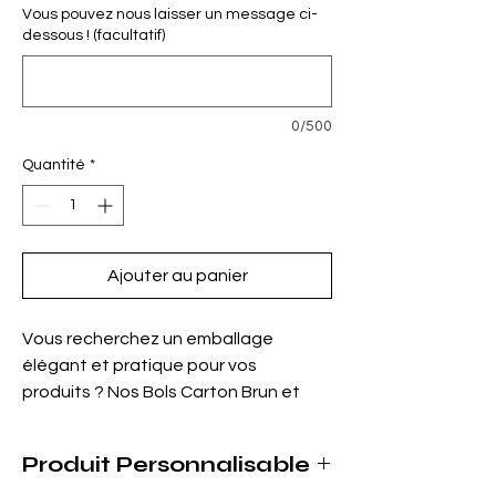
Vous pouvez nous laisser un message ci-
dessous ! (facultatif)
0/500
Quantité
*
Ajouter au panier
Vous recherchez un emballage
élégant et pratique pour vos
produits ? Nos Bols Carton Brun et
Blanc à Personnaliser sont faits pour
vous. Ces boîtes en carton blanc et
Produit Personnalisable
brun sont disponibles en plusieurs