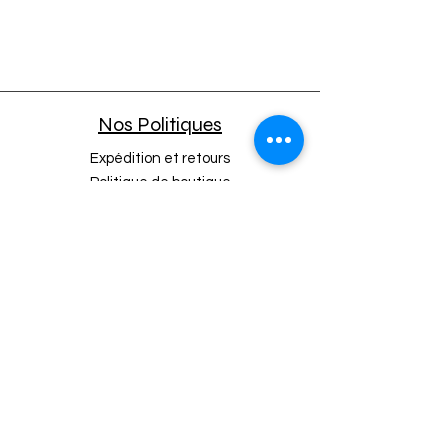
Nos Politiques
Expédition et retours
Politique de boutique
Moyens de paiement
Politique de cookies
Mentions légales
A propos
CGU APP Mobile
Programmes clients et annuaires
Programme de fidélité