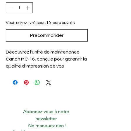
Vous serez livré sous 10 jours ouvrés
Précommander
Découvrez l'unité de maintenance 
Canon MC-16, conçue pour garantir la 
qualité d'impression de vos 
documents. Cette unité est 
spécifiquement conçue pour les 
imprimantes Canon, offrant ainsi une 
solution fiable et efficace pour vos 
besoins d'impression. Avec sa 
conception robuste et sa facilité 
Abonnez-vous à notre 
d'utilisation, l'unité de maintenance 
newsletter 
Canon MC-16 est l'accessoire idéal 
 Ne manquez rien !
pour les professionnels et les 