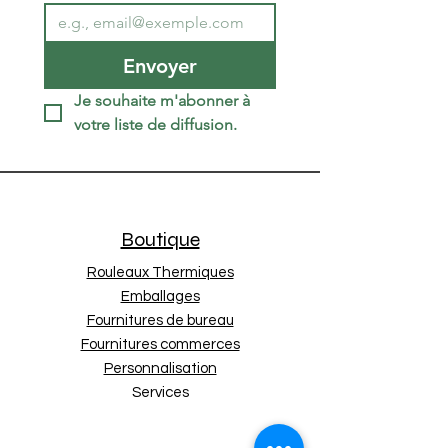
Couleur
Noir
Type
Cartouche d'encre
Compatibilité
Imprimantes Canon
Envoyer
Volume
130ml
Je souhaite m'abonner à 
votre liste de diffusion.
Boutique
Rouleaux Thermiques
Emballages
Fournitures de bureau
Fournitures commerces
Personnalisation
Services