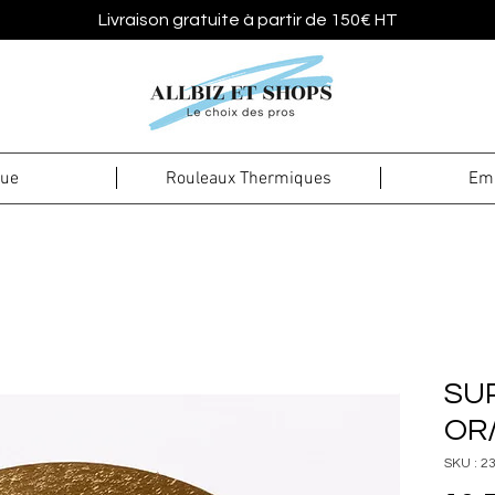
Livraison gratuite à partir de 150€ HT
que
Rouleaux Thermiques
Emb
SU
OR/
SKU : 2