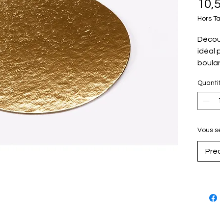
10,
Hors T
Découv
idéal 
boulan
cerclo
Quanti
matéri
conçu 
tempér
égalem
Vous se
entret
un out
Pré
les bo
des pâ
haute 
Diamè
Coule