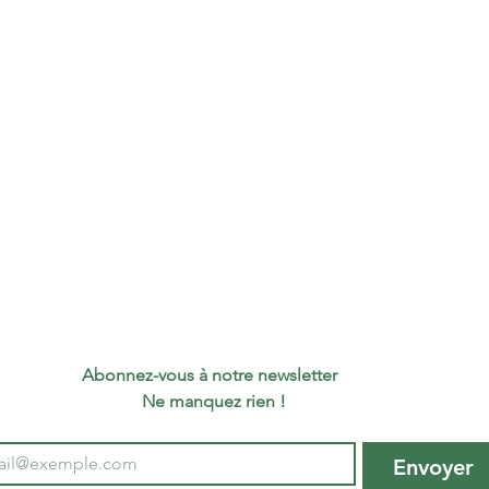
Matér
Cond
ent
Haute
Large
Profo
Tempé
de
résis
Étanc
Lavag
machi
Abonnez-vous à notre newsletter 
 Ne manquez rien !
Envoyer