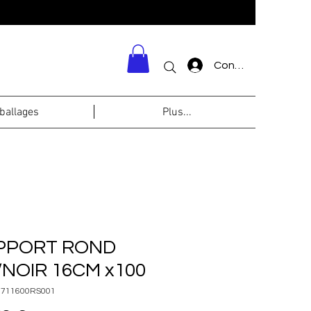
Connexion
allages
Plus...
PPORT ROND
NOIR 16CM x100
3711600RS001