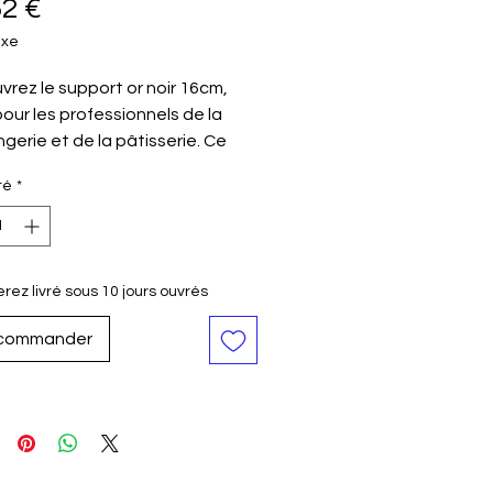
Prix
52 €
axe
rez le support or noir 16cm,
pour les professionnels de la
gerie et de la pâtisserie. Ce
r est fabriqué avec des
té
*
aux de haute qualité et est
pour résister à des
atures élevées. Il est
ent très facile à nettoyer et à
rez livré sous 10 jours ouvrés
enir. Le cerclor or noir 16cm est
il essentiel pour les patissiers et
commander
ulanger qui souhaitent créer
tisseries et des gâteaux de
qualité.
tre
16cm
ur
Or/Noir