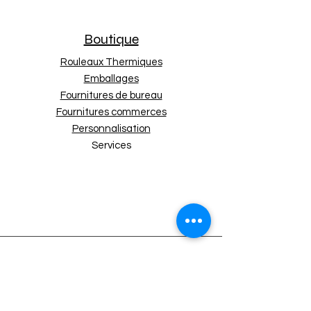
Couleur
Blanc
Type d'adhésif
Permanente
Boutique
Nombre d'étiquettes
1 500
par rouleau
Rouleaux Thermiques
Nombre de rouleaux
36
Emballages
par boîte
Fournitures de bureau
Total d'étiquettes
54 000
Fournitures commerces
par boîte
Personnalisation
Matériau
Papier de
Services
haute qualité
Nos Politiques
Expédition et retours
Politique de boutique