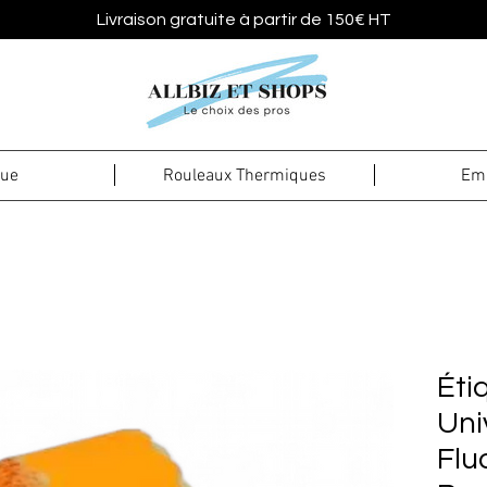
Livraison gratuite à partir de 150€ HT
que
Rouleaux Thermiques
Emb
Éti
Uni
Flu