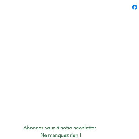
matéri
garanti
résista
conçue
penda
lorsqu
conditi
taille
coule
type d
quanti
roule
quant
roulea
boîte
total
Abonnez-vous à notre newsletter 
d'éti
 Ne manquez rien !