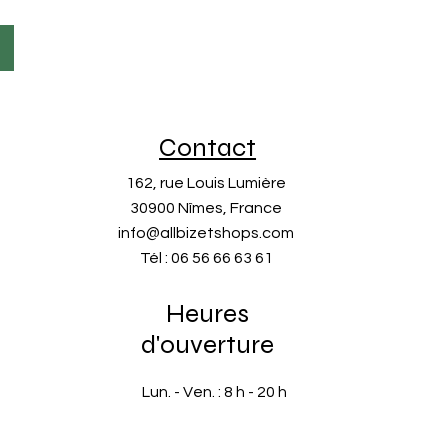
îte
ibilité
toutes les
étiqueteuses au
format 26x12mm
Contact
162, rue Louis Lumière
30900 Nîmes, France
info@allbizetshops.com
Tél : 06 56 66 63 61
Heures
d'ouverture
Lun. - Ven. : 8 h - 20 h
​​