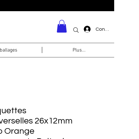
Connexion
allages
Plus...
quettes
verselles 26x12mm
o Orange