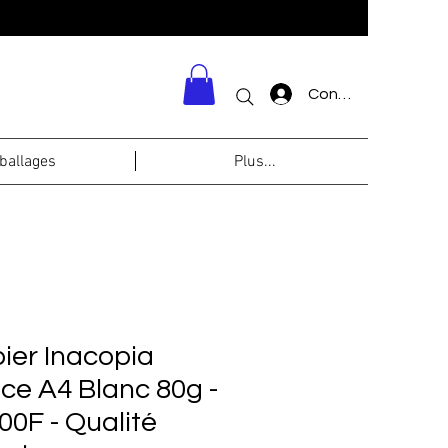
Connexion
allages
Plus...
ier Inacopia
ice A4 Blanc 80g -
00F - Qualité