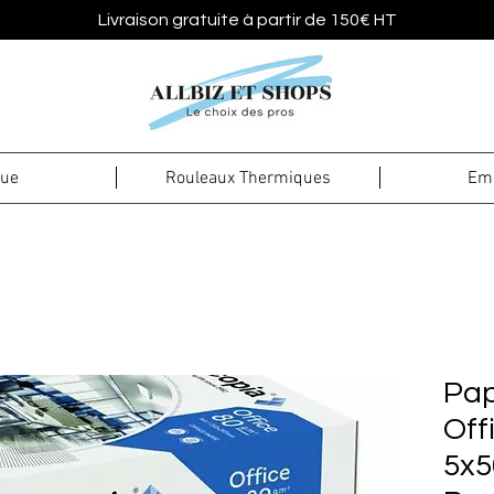
Livraison gratuite à partir de 150€ HT
que
Rouleaux Thermiques
Emb
Pap
Off
5x5