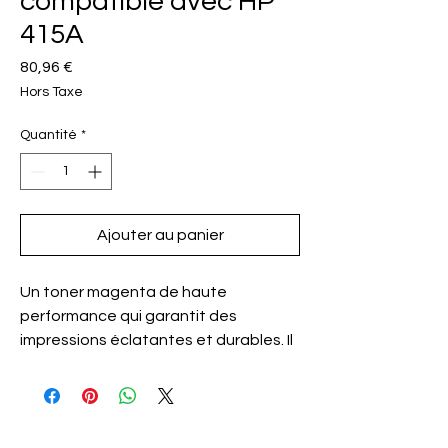
compatible avec HP
415A
Prix
80,96 €
Hors Taxe
Quantité
*
Ajouter au panier
Un toner magenta de haute
performance qui garantit des
impressions éclatantes et durables. Il
est parfait pour les documents
professionnels et personnels, avec
une qualité d'image exceptionnelle.
Ce produit résiste à la décoloration,