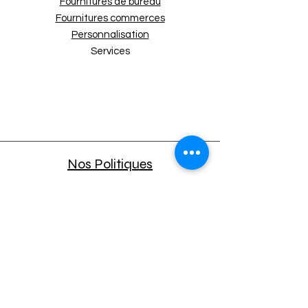
Fournitures de bureau
Couleur
Magenta
Fournitures commerces
Compatibilité
Compatible avec HP
Personnalisation
415A
Services
Rendement
2100 pages
Type de toner
Toner en poudre
Conditionnem
Unité individuelle
ent
Nos Politiques
Expédition et retours
Politique de boutique
Moyens de paiement
Politique de cookies
Mentions légales
A propos
CGU APP Mobile