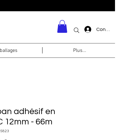
Connexion
allages
Plus...
an adhésif en
 12mm - 66m
95823