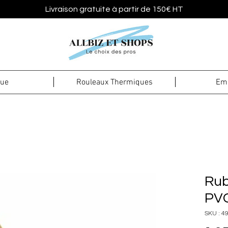
Livraison gratuite à partir de 150€ HT
que
Rouleaux Thermiques
Emb
Rub
PVC
SKU : 4