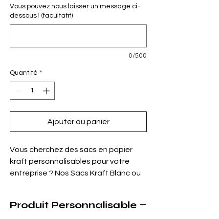
Vous pouvez nous laisser un message ci-
dessous ! (facultatif)
0/500
Quantité
*
Ajouter au panier
Vous cherchez des sacs en papier
kraft personnalisables pour votre
entreprise ? Nos Sacs Kraft Blanc ou
Brun sont faits pour vous. Robustes et
durables, ils sont disponibles en blanc
Produit Personnalisable
ou en marron et en différentes