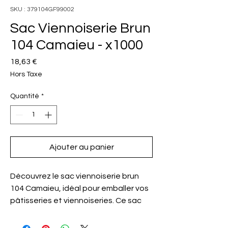
SKU : 379104GF99002
Sac Viennoiserie Brun
104 Camaieu - x1000
Prix
18,63 €
Hors Taxe
Quantité
*
Ajouter au panier
Découvrez le sac viennoiserie brun
104 Camaieu, idéal pour emballer vos
pâtisseries et viennoiseries. Ce sac
kraft brun est robuste et pratique,
parfait pour une utilisation