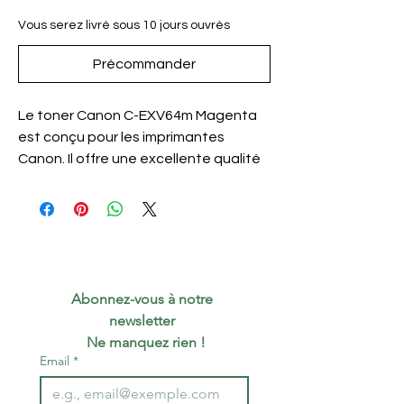
Vous serez livré sous 10 jours ouvrés
Précommander
Le toner Canon C-EXV64m Magenta
est conçu pour les imprimantes
Canon. Il offre une excellente qualité
d'impression et une grande durée de
vie. Ce toner est idéal pour les
utilisateurs qui recherchent une
impression de haute qualité sans
dépasser leur budget. Il est
également facile à installer et à
Abonnez-vous à notre 
utiliser. Le toner Canon C-EXV64m
newsletter 
Magenta est une excellente option
 Ne manquez rien !
pour les professionnels et les
Email
*
particuliers qui ont besoin d'imprimer
des documents de haute qualité. Il