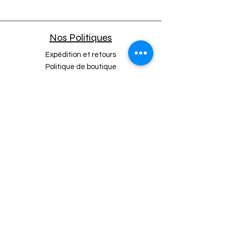
Utilisation
Facile
Nos Politiques
Expédition et retours
Politique de boutique
Moyens de paiement
Politique de cookies
Mentions légales
A propos
CGU APP Mobile
Programmes clients et annuaires
Programme de fidélité