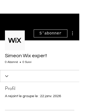
Plus d'actions
S'abonner
Simeon Wix expert
0 Abonné
0 Suivi
Profil
A rejoint le groupe le : 22 janv. 2026