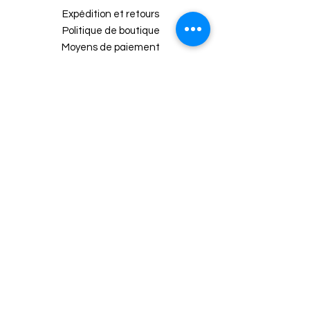
Expédition et retours
Politique de boutique
Moyens de paiement
Politique de cookies
Mentions légales
A propos
CGU APP Mobile
Programmes clients et annuaires
Programme de fidélité